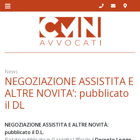
Skip
to
content
News
NEGOZIAZIONE ASSISTITA E
ALTRE NOVITA’: pubblicato
il DL
NEGOZIAZIONE ASSISTITA E ALTRE NOVITÀ:
pubblicato il D.L.
E’ stato pubblicato in Gazzetta Ufficiale il
Decreto Legge