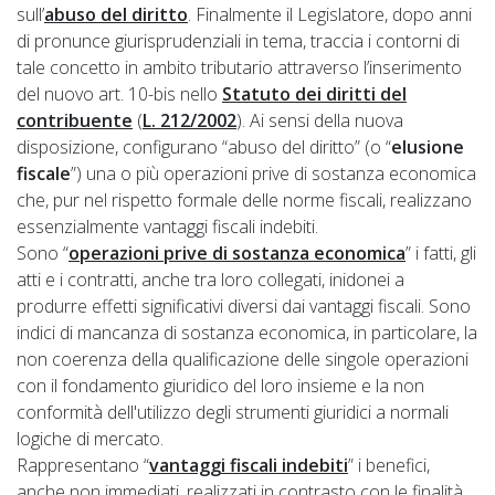
sull’
abuso del diritto
. Finalmente il Legislatore, dopo anni
di pronunce giurisprudenziali in tema, traccia i contorni di
tale concetto in ambito tributario attraverso l’inserimento
del nuovo art. 10-bis nello
Statuto dei diritti del
contribuente
(
L. 212/2002
). Ai sensi della nuova
disposizione, configurano “abuso del diritto” (o “
elusione
fiscale
”) una o più operazioni prive di sostanza economica
che, pur nel rispetto formale delle norme fiscali, realizzano
essenzialmente vantaggi fiscali indebiti.
Sono “
operazioni prive di sostanza economica
” i fatti, gli
atti e i contratti, anche tra loro collegati, inidonei a
produrre effetti significativi diversi dai vantaggi fiscali. Sono
indici di mancanza di sostanza economica, in particolare, la
non coerenza della qualificazione delle singole operazioni
con il fondamento giuridico del loro insieme e la non
conformità dell'utilizzo degli strumenti giuridici a normali
logiche di mercato.
Rappresentano “
vantaggi fiscali indebiti
” i benefici,
anche non immediati, realizzati in contrasto con le finalità