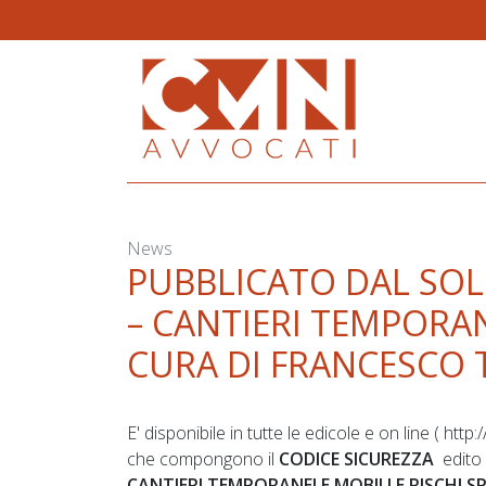
Skip
to
content
News
PUBBLICATO DAL SOLE
– CANTIERI TEMPORANE
CURA DI FRANCESCO 
E' disponibile in tutte le edicole e on line ( 
che compongono il
CODICE SICUREZZA
edito 
CANTIERI TEMPORANEI E MOBILI E RISCHI SP