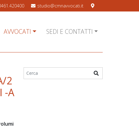
0461.420400
studio@cmnavvocati.it
AVVOCATI
SEDI E CONTATTI
A/2
 -A
volumi