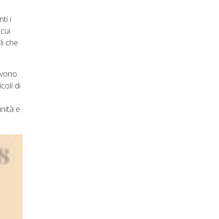
ti i
 cui
li che
rvono.
coli di
nità e