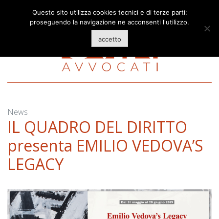
Skip
Questo sito utilizza cookies tecnici e di terze parti:
to
proseguendo la navigazione ne acconsenti l'utilizzo.
content
accetto
News
IL QUADRO DEL DIRITTO
presenta EMILIO VEDOVA’S
LEGACY